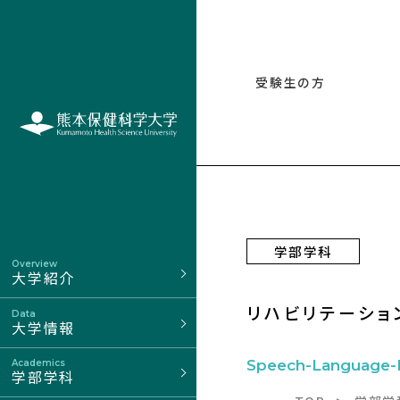
受験生の方
学部学科
Overview
大学紹介
リハビリテーショ
Data
大学情報
Speech-Language-
Academics
学部学科