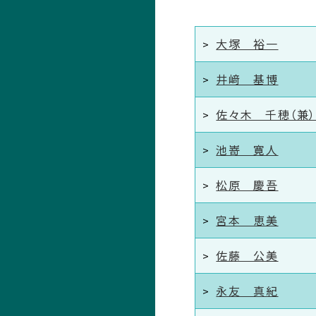
大塚 裕一
井﨑 基博
佐々木 千穂（兼
池嵜 寛人
松原 慶吾
宮本 恵美
佐藤 公美
永友 真紀