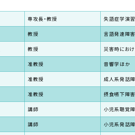
専攻長・教授
失語症学演
教授
言語発達障
）
教授
災害時におけ
准教授
音響学ほか
准教授
成人系発話
准教授
摂食嚥下障
講師
小児系聴覚
講師
小児系発話