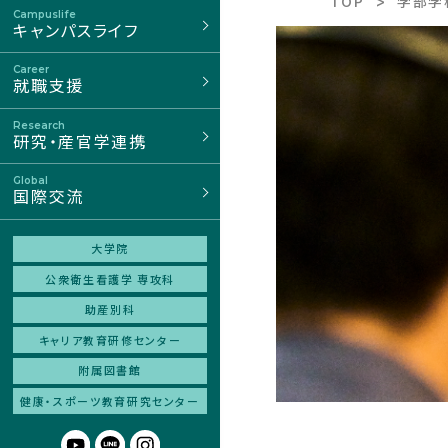
TOP
学部学
Campuslife
キャンパスライフ
Career
就職支援
Research
研究・産官学連携
Global
国際交流
大学院
公衆衛生看護学 専攻科
助産別科
キャリア教育研修センター
附属図書館
健康・スポーツ
教育研究センター