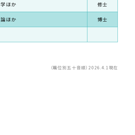
覚学ほか
修士
総論ほか
博士
当
（職位別五十音順）2026.4.1現在