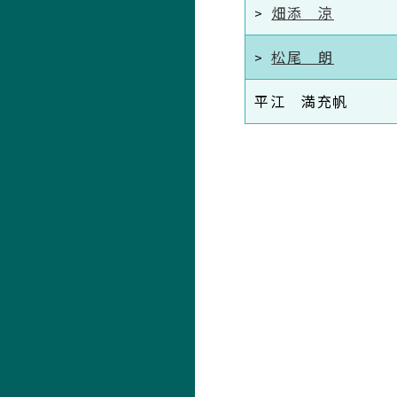
畑添 涼
松尾 朗
平江 満充帆