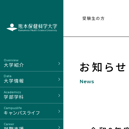
受験生の方
Overview
お知らせ
大学紹介
Data
大学情報
News
Academics
学部学科
Campuslife
キャンパスライフ
Career
就職支援