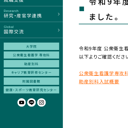
令和9年
Research
ました。
研究・産官学連携
Global
国際交流
大学院
令和9年度 公衆衛生
公衆衛生看護学 専攻科
以下よりご確認くださ
助産別科
公衆衛生看護学専攻
キャリア教育研修センター
助産別科入試概要
附属図書館
健康・スポーツ
教育研究センター