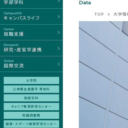
学部学科
Data
TOP
大学情
Campuslife
キャンパスライフ
Career
就職支援
Research
研究・産官学連携
Global
国際交流
大学院
公衆衛生看護学 専攻科
助産別科
キャリア教育研修センター
附属図書館
健康・スポーツ
教育研究センター